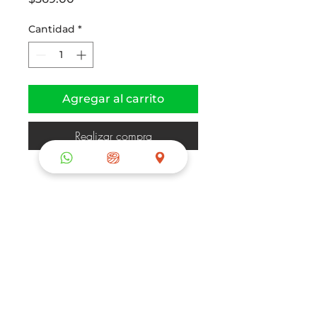
Cantidad
*
Agregar al carrito
Realizar compra
5 rollos Veggie Cada charola 
de sushi contiene 50 rollos, 
eliges los que mas te gusten
© 2026. Sushi 1 One