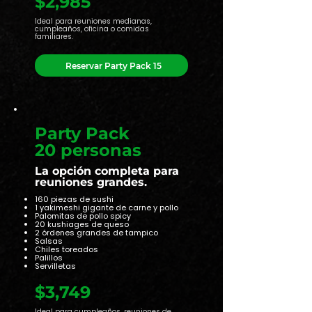
$2,985
Ideal para reuniones medianas,
cumpleaños, oficina o comidas
familiares.
Reservar Party Pack 15
Party Pack
20 personas
La opción completa para
reuniones grandes.
160 piezas de sushi
1 yakimeshi gigante de carne y pollo
Palomitas de pollo spicy
20 kushiages de queso
2 órdenes grandes de tampico
Salsas
Chiles toreados
Palillos
Servilletas
$3,749
Ideal para cumpleaños, reuniones de