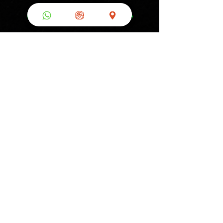
Incluyen salsas, chiles, palillos y
servilletas para que no tengas que
preocuparte por nada.
Cómo reservar
tu Party Pack
Aparta con el 50% de anticipo.
Elige Satélite o Arboledas para
recoger.
Recomendamos pedirlo con 1 día de
anticipación.
Liquida el resto al recoger.
Preguntas
frecuentes de
Party Packs
¿Con cuánto tiempo
debo pedir un Party