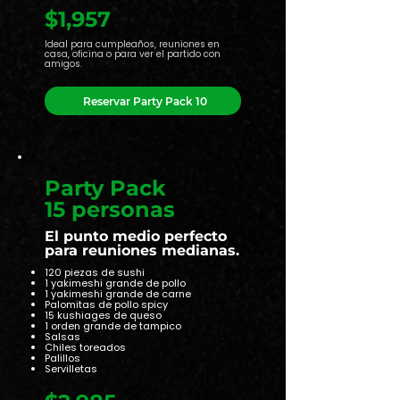
$1,957
Ideal para cumpleaños, reuniones en
casa, oficina o para ver el partido con
amigos.
Reservar Party Pack 10
Party Pack
15 personas
El punto medio perfecto
para reuniones medianas.
120 piezas de sushi
1 yakimeshi grande de pollo
1 yakimeshi grande de carne
Palomitas de pollo spicy
15 kushiages de queso
1 orden grande de tampico
Salsas
Chiles toreados
Palillos
Servilletas