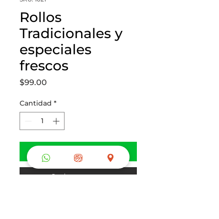
Rollos
Tradicionales y
especiales
frescos
Precio
$99.00
Cantidad
*
Agregar al carrito
Realizar compra
Mira nuestro menú de Rollos y 
elege los tuyos, te encantaran, 