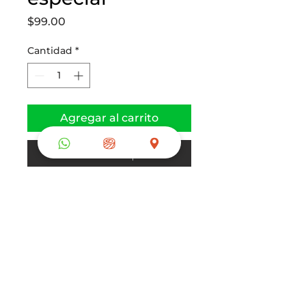
Precio
$99.00
Cantidad
*
Agregar al carrito
Realizar compra
Camarón empanizado, tampico, 
aguacate, pepino y salsa 
agridulce
© 2026. Sushi 1 One